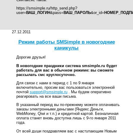
https://smsimple.ru/http_send.php?
user=
ВАШ_ЛОГИН
&pass=
ВАШ_ПАРОЛЬ
&or_id=
НОМЕР_ПОДП
27.12.2011
Режим работы SMSimple в новогодние
каникулы
Дорогие друзья!
В новогодние праздники система smsimple.ru будет
работать для вас в обычном режиме: вы сможете
рассылать смс круглосуточно.
Для связи с нами в период с 1 по 9 января
включительно, просим вас пользоваться электронной
почтой
support@smsimple.ru
. Мы будем оперативно
реагировать на все ваши письма.
В указанный период вы по-прежнему можете оплачивать
заказы электронными деньгами (Яндекс.Деньги,
WebMoney, Qiwi и т.п.) и кредитной картой. Безналичная
оплата станет вновь доступна лишь с 9-го января 2011
года.
От всей души поздравляем вас с наступающим Новым