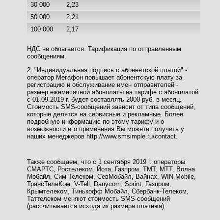
30 000
2,23
50 000
2,21
100 000
2,17
НДС не облагается. Тарификация по отправленным
сообщениям.
2. "Индивидуальная подпись с абонентской платой" -
оператор Мегафон повышает абонентскую плату за
регистрацию и обслуживание имен отправителей -
размер ежемесячной абонплаты на тарифе с абонплатой
с 01.09.2019 г. будет составлять 2000 руб. в месяц.
Стоимость SMS-сообщений зависит от типа сообщений,
которые делятся на сервисные и рекламные. Более
подробную информацию по этому тарифу и о
возможности его применения Вы можете получить у
наших менеджеров http://www.smsimple.ru/contact.
Также сообщаем, что с 1 сентября 2019 г. операторы
СМАРТС, Ростелеком, Йота, Газпром, ТМТ, МТТ, Волна
Мобайл, Сим Телеком, СевМобайл, Вайнах, WIN Mobile,
ТрансТелеКом, V-Tell, Danycom, Sprint, Газпром,
Крымтелеком, Тинькофф Мобайл, Сбербанк-Телеком,
Таттелеком меняют стоимость SMS-сообщений
(рассчитывается исходя из размера платежа):