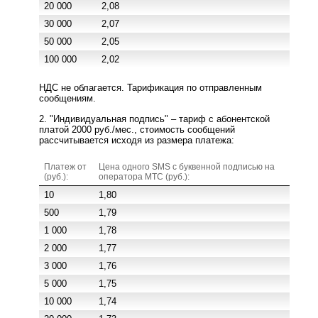
20 000
2,08
30 000
2,07
50 000
2,05
100 000
2,02
НДС не облагается. Тарификация по отправленным
сообщениям.
2. "Индивидуальная подпись" – тариф с абонентской
платой 2000 руб./мес., стоимость сообщений
рассчитывается исходя из размера платежа:
Платеж от
Цена одного SMS c буквенной подписью на
(руб.):
оператора МТС (руб.):
10
1,80
500
1,79
1 000
1,78
2 000
1,77
3 000
1,76
5 000
1,75
10 000
1,74