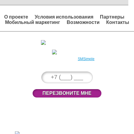
О проекте
Условия использования
Партнеры
Мобильный маркетинг
Возможности
Контакты
Вход в личный кабинет
Регистрация
2008 – 2026 © Проект
SMSimple
ПЕРЕЗВОНИТЕ МНЕ
789-38-33
(495)
301-38-33
(800)
г. Москва, ул. 1-я Тверская-Ямская, д.23,