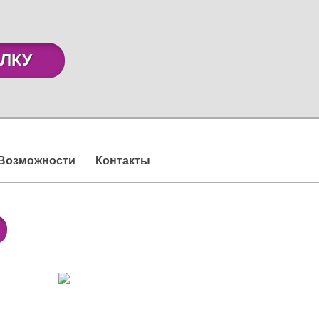
ЛКУ
Возможности
Контакты
789-38-33
(495)
301-38-33
(800)
г. Москва, ул. 1-я Тверская-Ямская, д.23,
стр.1 (БЦ «Парус»), 4 подъезд, 4 этаж, офис 408