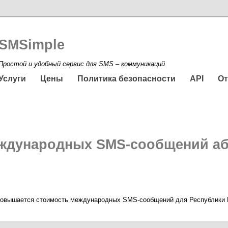
SMSimple
Простой и удобный сервис для SMS – коммуникаций
Услуги
Цены
Политика безопасности
API
О
еждународных SMS-сообщений аб
повышается стоимость международных SMS-сообщений для Республики Бе