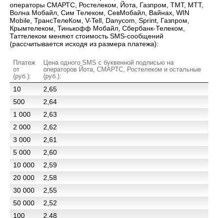
операторы СМАРТС, Ростелеком, Йота, Газпром, ТМТ, МТТ,
Волна Мобайл, Сим Телеком, СевМобайл, Вайнах, WIN
Mobile, ТрансТелеКом, V-Tell, Danycom, Sprint, Газпром,
Крымтелеком, Тинькофф Мобайл, Сбербанк-Телеком,
Таттелеком меняют стоимость SMS-сообщений
(рассчитывается исходя из размера платежа):
Платеж
Цена одного SMS c буквенной подписью на
от
операторов Йота, СМАРТС, Ростелеком и остальные
(руб.):
(руб.):
10
2,65
500
2,64
1 000
2,63
2 000
2,62
3 000
2,61
5 000
2,60
10 000
2,59
20 000
2,58
30 000
2,55
50 000
2,52
100
2,48